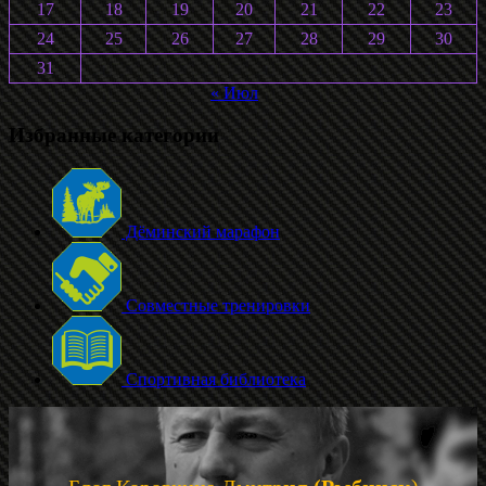
17
18
19
20
21
22
23
24
25
26
27
28
29
30
31
« Июл
Избранные категории
Дёминский марафон
Совместные тренировки
Спортивная библиотека