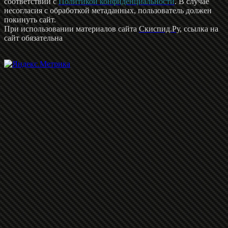
соответствии с
Политикой конфиденциальности
. В случае
несогласия с обработкой метаданных, пользователь должен
покинуть сайт.
При использовании материалов сайта
Скиспид.Ру
, ссылка на
сайт обязательна