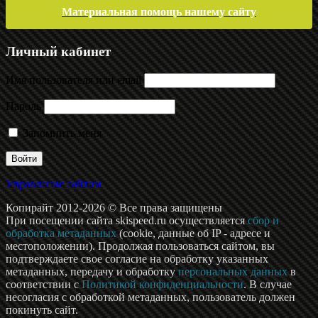
Материальная помощь нашему сайту
Личный кабинет
Имя пользователя или email
Пароль
Запомнить меня
Управление сайтом
Копирайт 2012-2026 © Все права защищены
При посещении сайта skispeed.ru осуществляется
сбор и
обработка метаданных
(cookie, данные об IP - адресе и
местоположении). Продолжая пользоваться сайтом, вы
подтверждаете свое согласие на обработку указанных
метаданных, передачу и обработку
персональных данных
в
соответствии с
Политикой конфиденциальности
. В случае
несогласия с обработкой метаданных, пользователь должен
покинуть сайт.