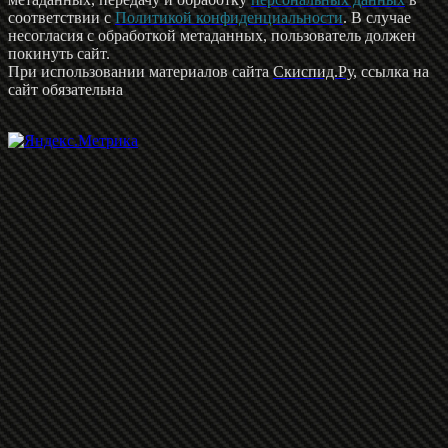
соответствии с
Политикой конфиденциальности
. В случае
несогласия с обработкой метаданных, пользователь должен
покинуть сайт.
При использовании материалов сайта
Скиспид.Ру
, ссылка на
сайт обязательна