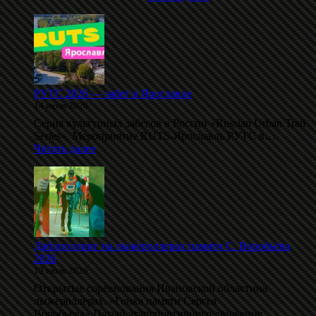
6-
й
этап
забега
«Здоровое
Отечество
2026»
РУТС 2026 — забег в Ярославле
14 июля 2026
Серия культурных забегов в России «Russian Urban Trail
Series». Мероприятие RUTS-Ярославль РУТС в…
:
Читать далее
РУТС
2026
—
забег
в
Ярославле
Даблполлинг на лыжероллерах памяти С. Воробьёва
2026
13 июля 2026
Открытые соревнования Ивановской областина
лыжероллерах. «Гонка памяти Сергея
Воробьёва».Пятый этапспортивного движение