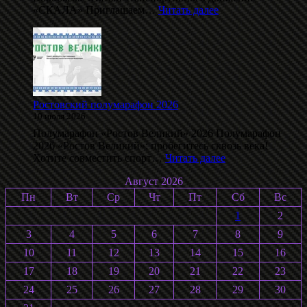
:
«СКАЛА» Приглашаем…
Читать далее
Даблполлинг
на
лыжероллерах
памяти
С.
Воробьёва
2026
Ростовский полумарафон 2026
10 июля 2026
Полумарафон «Ростов Великий» 2026 Полумарафон
2026 «Ростов Великий»: пробегитесь сквозь века!
:
Хотите совместить спорт…
Читать далее
Ростовский
Август 2026
полумарафон
2026
Пн
Вт
Ср
Чт
Пт
Сб
Вс
1
2
3
4
5
6
7
8
9
10
11
12
13
14
15
16
17
18
19
20
21
22
23
24
25
26
27
28
29
30