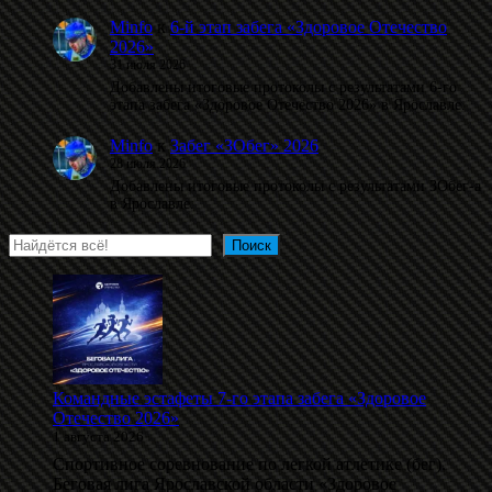
Minfo
к
6-й этап забега «Здоровое Отечество
2026»
31 июля 2026
Добавлены итоговые протоколы с результатами 6-го
этапа забега «Здоровое Отечество 2026» в Ярославле.
Minfo
к
Забег «ЗОбег» 2026
28 июля 2026
Добавлены итоговые протоколы с результатами ЗОбег-а
в Ярославле.
Поиск
Поиск
Командные эстафеты 7-го этапа забега «Здоровое
Отечество 2026»
1 августа 2026
Спортивное соревнование по легкой атлетике (бег).
Беговая лига Ярославской области «Здоровое