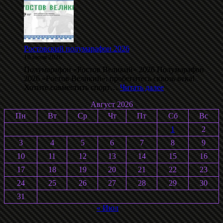
лыжероллерах
памяти
С.
Воробьёва
2026
Ростовский полумарафон 2026
10 июля 2026
Полумарафон «Ростов Великий» 2026 Полумарафон
2026 «Ростов Великий»: пробегитесь сквозь века!
:
Хотите совместить спорт…
Читать далее
Ростовский
Август 2026
полумарафон
2026
Пн
Вт
Ср
Чт
Пт
Сб
Вс
1
2
3
4
5
6
7
8
9
10
11
12
13
14
15
16
17
18
19
20
21
22
23
24
25
26
27
28
29
30
31
« Июл