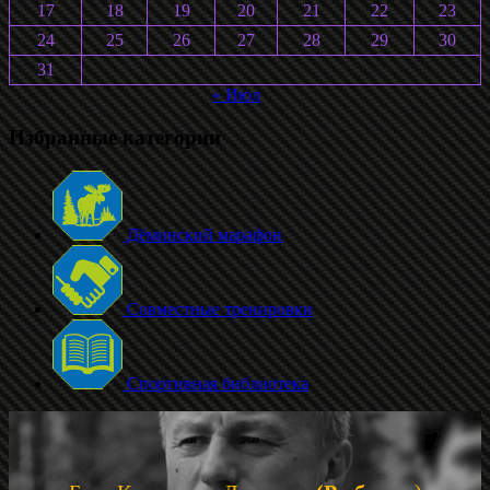
17
18
19
20
21
22
23
24
25
26
27
28
29
30
31
« Июл
Избранные категории
Дёминский марафон
Совместные тренировки
Спортивная библиотека