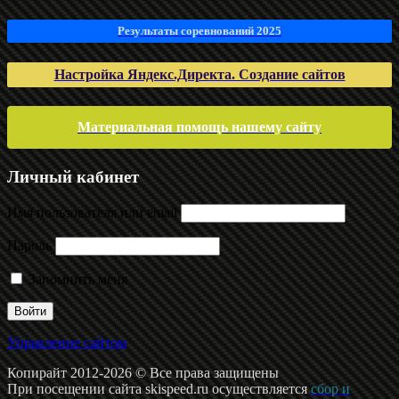
Результаты соревнований 2025
Настройка Яндекс.Директа. Создание сайтов
Материальная помощь нашему сайту
Личный кабинет
Имя пользователя или email
Пароль
Запомнить меня
Управление сайтом
Копирайт 2012-2026 © Все права защищены
При посещении сайта skispeed.ru осуществляется
сбор и