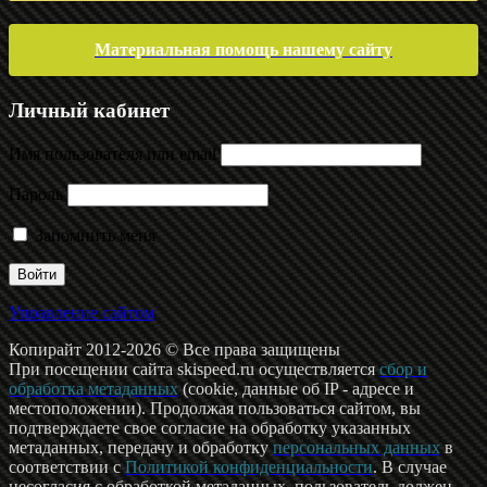
Материальная помощь нашему сайту
Личный кабинет
Имя пользователя или email
Пароль
Запомнить меня
Управление сайтом
Копирайт 2012-2026 © Все права защищены
При посещении сайта skispeed.ru осуществляется
сбор и
обработка метаданных
(cookie, данные об IP - адресе и
местоположении). Продолжая пользоваться сайтом, вы
подтверждаете свое согласие на обработку указанных
метаданных, передачу и обработку
персональных данных
в
соответствии с
Политикой конфиденциальности
. В случае
несогласия с обработкой метаданных, пользователь должен