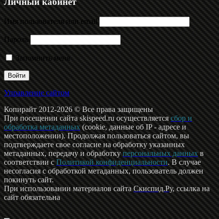
Личный кабинет
Имя пользователя или email
Пароль
Запомнить меня
Управление сайтом
Копирайт 2012-2026 © Все права защищены
При посещении сайта skispeed.ru осуществляется
сбор и
обработка метаданных
(cookie, данные об IP - адресе и
местоположении). Продолжая пользоваться сайтом, вы
подтверждаете свое согласие на обработку указанных
метаданных, передачу и обработку
персональных данных
в
соответствии с
Политикой конфиденциальности
. В случае
несогласия с обработкой метаданных, пользователь должен
покинуть сайт.
При использовании материалов сайта
Скиспид.Ру
, ссылка на
сайт обязательна