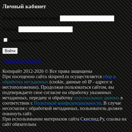
Личный кабинет
Имя пользователя или email
Пароль
Запомнить меня
Управление сайтом
Копирайт 2012-2026 © Все права защищены
При посещении сайта skispeed.ru осуществляется
сбор и
обработка метаданных
(cookie, данные об IP - адресе и
местоположении). Продолжая пользоваться сайтом, вы
подтверждаете свое согласие на обработку указанных
метаданных, передачу и обработку
персональных данных
в
соответствии с
Политикой конфиденциальности
. В случае
несогласия с обработкой метаданных, пользователь должен
покинуть сайт.
При использовании материалов сайта
Скиспид.Ру
, ссылка на
сайт обязательна