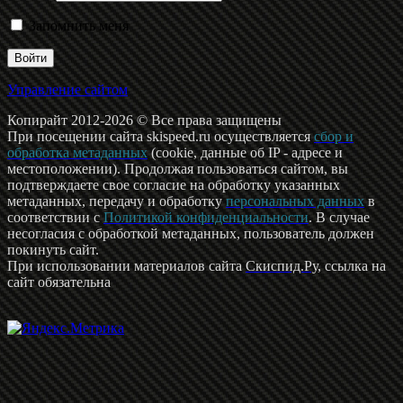
Запомнить меня
Управление сайтом
Копирайт 2012-2026 © Все права защищены
При посещении сайта skispeed.ru осуществляется
сбор и
обработка метаданных
(cookie, данные об IP - адресе и
местоположении). Продолжая пользоваться сайтом, вы
подтверждаете свое согласие на обработку указанных
метаданных, передачу и обработку
персональных данных
в
соответствии с
Политикой конфиденциальности
. В случае
несогласия с обработкой метаданных, пользователь должен
покинуть сайт.
При использовании материалов сайта
Скиспид.Ру
, ссылка на
сайт обязательна