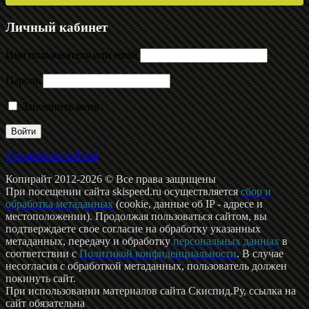
Личный кабинет
Имя пользователя или email
Пароль
Запомнить меня
Управление сайтом
Копирайт 2012-2026 © Все права защищены
При посещении сайта skispeed.ru осуществляется
сбор и
обработка метаданных
(cookie, данные об IP - адресе и
местоположении). Продолжая пользоваться сайтом, вы
подтверждаете свое согласие на обработку указанных
метаданных, передачу и обработку
персональных данных
в
соответствии с
Политикой конфиденциальности
. В случае
несогласия с обработкой метаданных, пользователь должен
покинуть сайт.
При использовании материалов сайта
Скиспид.Ру
, ссылка на
сайт обязательна