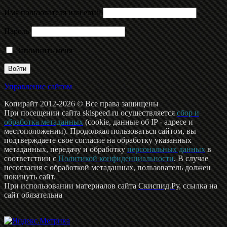
Имя пользователя или email
Пароль
Запомнить меня
Управление сайтом
Копирайт 2012-2026 © Все права защищены
При посещении сайта skispeed.ru осуществляется
сбор и
обработка метаданных
(cookie, данные об IP - адресе и
местоположении). Продолжая пользоваться сайтом, вы
подтверждаете свое согласие на обработку указанных
метаданных, передачу и обработку
персональных данных
в
соответствии с
Политикой конфиденциальности
. В случае
несогласия с обработкой метаданных, пользователь должен
покинуть сайт.
При использовании материалов сайта
Скиспид.Ру
, ссылка на
сайт обязательна