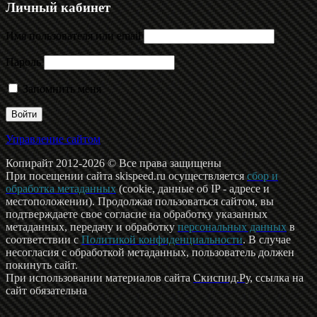
Личный кабинет
Имя пользователя или email
Пароль
Запомнить меня
Управление сайтом
Копирайт 2012-2026 © Все права защищены
При посещении сайта skispeed.ru осуществляется
сбор и
обработка метаданных
(cookie, данные об IP - адресе и
местоположении). Продолжая пользоваться сайтом, вы
подтверждаете свое согласие на обработку указанных
метаданных, передачу и обработку
персональных данных
в
соответствии с
Политикой конфиденциальности
. В случае
несогласия с обработкой метаданных, пользователь должен
покинуть сайт.
При использовании материалов сайта
Скиспид.Ру
, ссылка на
сайт обязательна