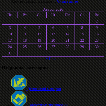
:
Хотите совместить спорт…
Читать далее
Ростовский
Август 2026
полумарафон
2026
Пн
Вт
Ср
Чт
Пт
Сб
Вс
1
2
3
4
5
6
7
8
9
10
11
12
13
14
15
16
17
18
19
20
21
22
23
24
25
26
27
28
29
30
31
« Июл
Избранные категории
Дёминский марафон
Совместные тренировки