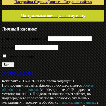
Настройка Яндекс.Директа. Создание сайтов
Материальная помощь нашему сайту
Личный кабинет
Имя пользователя или email
Пароль
Запомнить меня
Управление сайтом
Копирайт 2012-2026 © Все права защищены
При посещении сайта skispeed.ru осуществляется
сбор и
обработка метаданных
(cookie, данные об IP - адресе и
местоположении). Продолжая пользоваться сайтом, вы
подтверждаете свое согласие на обработку указанных
метаданных, передачу и обработку
персональных данных
в