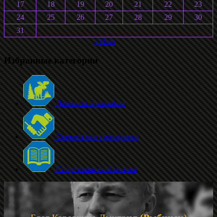
17
18
19
20
21
22
23
24
25
26
27
28
29
30
31
« Июл
Избранные категории
Дёминский марафон
Совместные тренировки
Спортивная библиотека