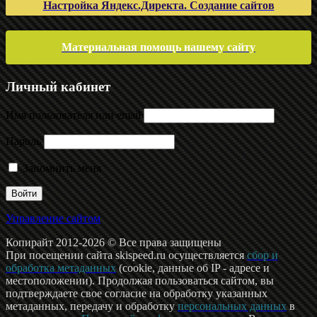
Настройка Яндекс.Директа. Создание сайтов
Материальная помощь нашему сайту
Личный кабинет
Имя пользователя или email
Пароль
Запомнить меня
Управление сайтом
Копирайт 2012-2026 © Все права защищены
При посещении сайта skispeed.ru осуществляется
сбор и
обработка метаданных
(cookie, данные об IP - адресе и
местоположении). Продолжая пользоваться сайтом, вы
подтверждаете свое согласие на обработку указанных
метаданных, передачу и обработку
персональных данных
в