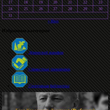
17
18
19
20
21
22
23
24
25
26
27
28
29
30
31
« Июл
Избранные категории
Дёминский марафон
Совместные тренировки
Спортивная библиотека