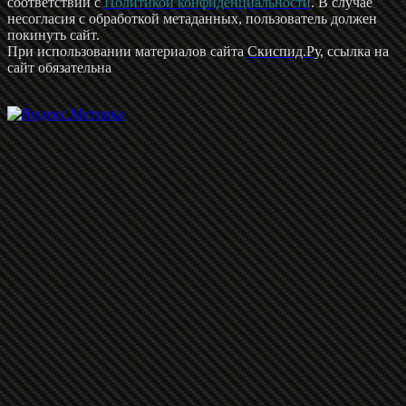
соответствии с
Политикой конфиденциальности
. В случае
несогласия с обработкой метаданных, пользователь должен
покинуть сайт.
При использовании материалов сайта
Скиспид.Ру
, ссылка на
сайт обязательна