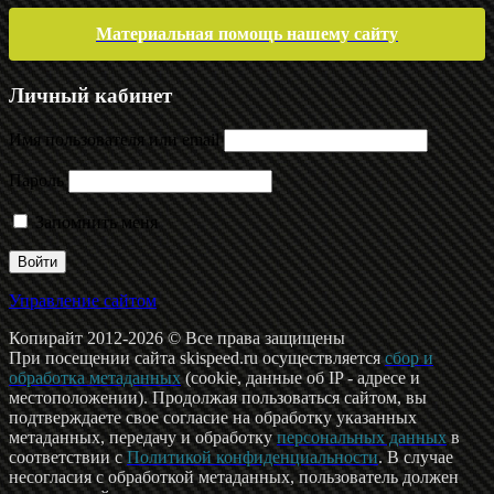
Материальная помощь нашему сайту
Личный кабинет
Имя пользователя или email
Пароль
Запомнить меня
Управление сайтом
Копирайт 2012-2026 © Все права защищены
При посещении сайта skispeed.ru осуществляется
сбор и
обработка метаданных
(cookie, данные об IP - адресе и
местоположении). Продолжая пользоваться сайтом, вы
подтверждаете свое согласие на обработку указанных
метаданных, передачу и обработку
персональных данных
в
соответствии с
Политикой конфиденциальности
. В случае
несогласия с обработкой метаданных, пользователь должен