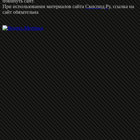
покинуть сайт.
При использовании материалов сайта
Скиспид.Ру
, ссылка на
сайт обязательна