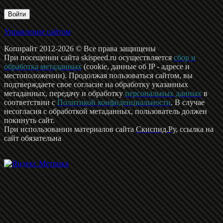
Управление сайтом
Копирайт 2012-2026 © Все права защищены
При посещении сайта skispeed.ru осуществляется
сбор и
обработка метаданных
(cookie, данные об IP - адресе и
местоположении). Продолжая пользоваться сайтом, вы
подтверждаете свое согласие на обработку указанных
метаданных, передачу и обработку
персональных данных
в
соответствии с
Политикой конфиденциальности
. В случае
несогласия с обработкой метаданных, пользователь должен
покинуть сайт.
При использовании материалов сайта
Скиспид.Ру
, ссылка на
сайт обязательна