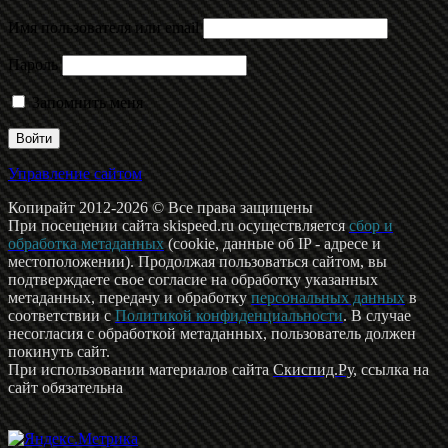
Имя пользователя или email
Пароль
Запомнить меня
Управление сайтом
Копирайт 2012-2026 © Все права защищены
При посещении сайта skispeed.ru осуществляется
сбор и
обработка метаданных
(cookie, данные об IP - адресе и
местоположении). Продолжая пользоваться сайтом, вы
подтверждаете свое согласие на обработку указанных
метаданных, передачу и обработку
персональных данных
в
соответствии с
Политикой конфиденциальности
. В случае
несогласия с обработкой метаданных, пользователь должен
покинуть сайт.
При использовании материалов сайта
Скиспид.Ру
, ссылка на
сайт обязательна