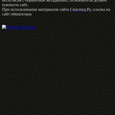
несогласия с обработкой метаданных, пользователь должен
покинуть сайт.
При использовании материалов сайта
Скиспид.Ру
, ссылка на
сайт обязательна