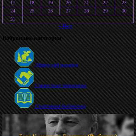
17
18
19
20
21
22
23
24
25
26
27
28
29
30
31
« Июл
Избранные категории
Дёминский марафон
Совместные тренировки
Спортивная библиотека