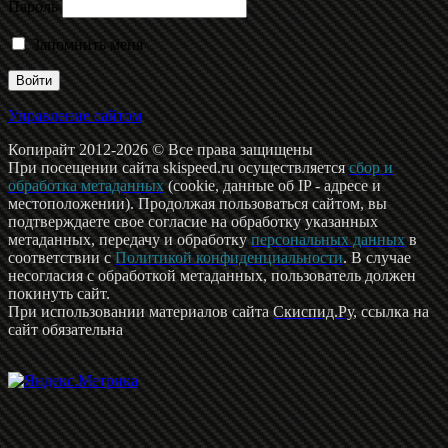
Пароль
Запомнить меня
Управление сайтом
Копирайт 2012-2026 © Все права защищены
При посещении сайта skispeed.ru осуществляется
сбор и
обработка метаданных
(cookie, данные об IP - адресе и
местоположении). Продолжая пользоваться сайтом, вы
подтверждаете свое согласие на обработку указанных
метаданных, передачу и обработку
персональных данных
в
соответствии с
Политикой конфиденциальности
. В случае
несогласия с обработкой метаданных, пользователь должен
покинуть сайт.
При использовании материалов сайта
Скиспид.Ру
, ссылка на
сайт обязательна