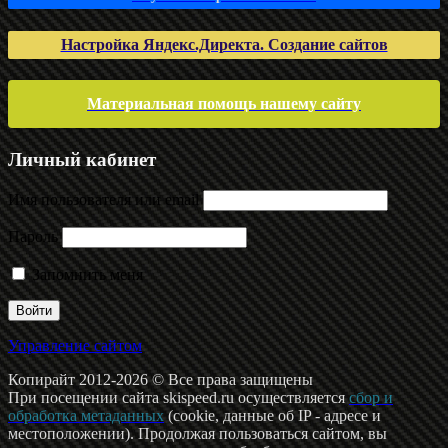
Настройка Яндекс.Директа. Создание сайтов
Материальная помощь нашему сайту
Личный кабинет
Имя пользователя или email
Пароль
Запомнить меня
Управление сайтом
Копирайт 2012-2026 © Все права защищены
При посещении сайта skispeed.ru осуществляется
сбор и
обработка метаданных
(cookie, данные об IP - адресе и
местоположении). Продолжая пользоваться сайтом, вы