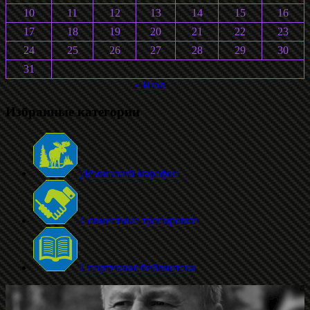
10
11
12
13
14
15
16
17
18
19
20
21
22
23
24
25
26
27
28
29
30
31
« Июл
Избранные категории
Дёминский марафон
Совместные тренировки
Спортивная библиотека