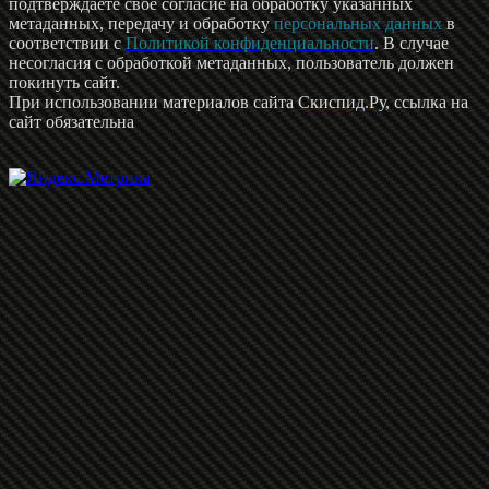
подтверждаете свое согласие на обработку указанных
метаданных, передачу и обработку
персональных данных
в
соответствии с
Политикой конфиденциальности
. В случае
несогласия с обработкой метаданных, пользователь должен
покинуть сайт.
При использовании материалов сайта
Скиспид.Ру
, ссылка на
сайт обязательна