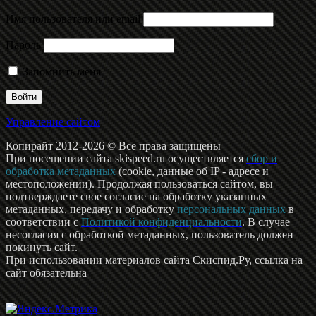
Имя пользователя или email
Пароль
Запомнить меня
Управление сайтом
Копирайт 2012-2026 © Все права защищены
При посещении сайта skispeed.ru осуществляется
сбор и
обработка метаданных
(cookie, данные об IP - адресе и
местоположении). Продолжая пользоваться сайтом, вы
подтверждаете свое согласие на обработку указанных
метаданных, передачу и обработку
персональных данных
в
соответствии с
Политикой конфиденциальности
. В случае
несогласия с обработкой метаданных, пользователь должен
покинуть сайт.
При использовании материалов сайта
Скиспид.Ру
, ссылка на
сайт обязательна