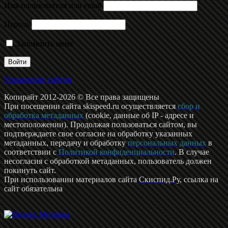
Имя пользователя или email
Пароль
Запомнить меня
Управление сайтом
Копирайт 2012-2026 © Все права защищены
При посещении сайта skispeed.ru осуществляется
сбор и
обработка метаданных
(cookie, данные об IP - адресе и
местоположении). Продолжая пользоваться сайтом, вы
подтверждаете свое согласие на обработку указанных
метаданных, передачу и обработку
персональных данных
в
соответствии с
Политикой конфиденциальности
. В случае
несогласия с обработкой метаданных, пользователь должен
покинуть сайт.
При использовании материалов сайта
Скиспид.Ру
, ссылка на
сайт обязательна