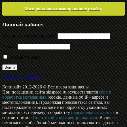
Материальная помощь нашему сайту
Личный кабинет
Имя пользователя или email
Пароль
Запомнить меня
Управление сайтом
Копирайт 2012-2026 © Все права защищены
При посещении сайта skispeed.ru осуществляется
сбор и
обработка метаданных
(cookie, данные об IP - адресе и
местоположении). Продолжая пользоваться сайтом, вы
подтверждаете свое согласие на обработку указанных
метаданных, передачу и обработку
персональных данных
в
соответствии с
Политикой конфиденциальности
. В случае
несогласия с обработкой метаданных, пользователь должен