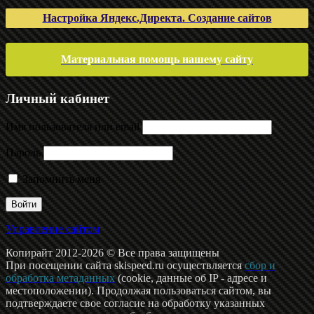
Настройка Яндекс.Директа. Создание сайтов
Материальная помощь нашему сайту
Личный кабинет
Имя пользователя или email
Пароль
Запомнить меня
Управление сайтом
Копирайт 2012-2026 © Все права защищены
При посещении сайта skispeed.ru осуществляется
сбор и
обработка метаданных
(cookie, данные об IP - адресе и
местоположении). Продолжая пользоваться сайтом, вы
подтверждаете свое согласие на обработку указанных