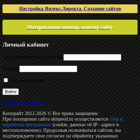
Настройка Яндекс.Директа. Создание сайтов
Материальная помощь нашему сайту
Личный кабинет
Имя пользователя или email
Пароль
Запомнить меня
Управление сайтом
Копирайт 2012-2026 © Все права защищены
При посещении сайта skispeed.ru осуществляется
сбор и
обработка метаданных
(cookie, данные об IP - адресе и
местоположении). Продолжая пользоваться сайтом, вы
подтверждаете свое согласие на обработку указанных