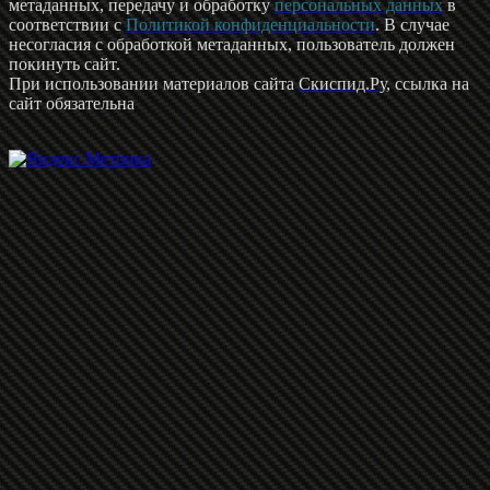
метаданных, передачу и обработку
персональных данных
в
соответствии с
Политикой конфиденциальности
. В случае
несогласия с обработкой метаданных, пользователь должен
покинуть сайт.
При использовании материалов сайта
Скиспид.Ру
, ссылка на
сайт обязательна