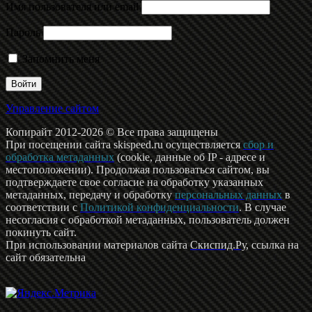
Имя пользователя или email
Пароль
Запомнить меня
Управление сайтом
Копирайт 2012-2026 © Все права защищены
При посещении сайта skispeed.ru осуществляется
сбор и
обработка метаданных
(cookie, данные об IP - адресе и
местоположении). Продолжая пользоваться сайтом, вы
подтверждаете свое согласие на обработку указанных
метаданных, передачу и обработку
персональных данных
в
соответствии с
Политикой конфиденциальности
. В случае
несогласия с обработкой метаданных, пользователь должен
покинуть сайт.
При использовании материалов сайта
Скиспид.Ру
, ссылка на
сайт обязательна