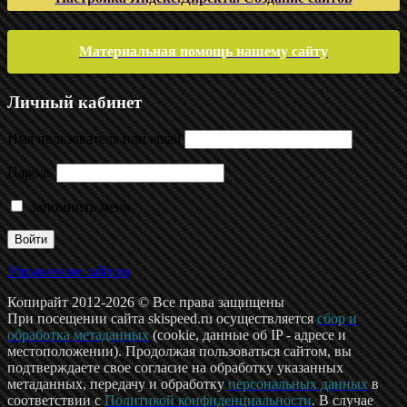
Материальная помощь нашему сайту
Личный кабинет
Имя пользователя или email
Пароль
Запомнить меня
Управление сайтом
Копирайт 2012-2026 © Все права защищены
При посещении сайта skispeed.ru осуществляется
сбор и
обработка метаданных
(cookie, данные об IP - адресе и
местоположении). Продолжая пользоваться сайтом, вы
подтверждаете свое согласие на обработку указанных
метаданных, передачу и обработку
персональных данных
в
соответствии с
Политикой конфиденциальности
. В случае