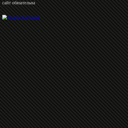
сайт обязательна