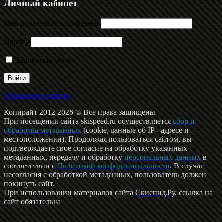
Личный кабинет
Имя пользователя или email
Пароль
Запомнить меня
Управление сайтом
Копирайт 2012-2026 © Все права защищены
При посещении сайта skispeed.ru осуществляется
сбор и
обработка метаданных
(cookie, данные об IP - адресе и
местоположении). Продолжая пользоваться сайтом, вы
подтверждаете свое согласие на обработку указанных
метаданных, передачу и обработку
персональных данных
в
соответствии с
Политикой конфиденциальности
. В случае
несогласия с обработкой метаданных, пользователь должен
покинуть сайт.
При использовании материалов сайта
Скиспид.Ру
, ссылка на
сайт обязательна