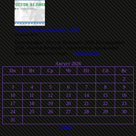
лыжероллерах
памяти
С.
Воробьёва
2026
Ростовский полумарафон 2026
10 июля 2026
Полумарафон «Ростов Великий» 2026 Полумарафон
2026 «Ростов Великий»: пробегитесь сквозь века!
:
Хотите совместить спорт…
Читать далее
Ростовский
Август 2026
полумарафон
2026
Пн
Вт
Ср
Чт
Пт
Сб
Вс
1
2
3
4
5
6
7
8
9
10
11
12
13
14
15
16
17
18
19
20
21
22
23
24
25
26
27
28
29
30
31
« Июл