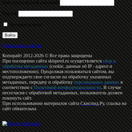
Имя пользователя или email
Пароль
Запомнить меня
Управление сайтом
Копирайт 2012-2026 © Все права защищены
При посещении сайта skispeed.ru осуществляется
сбор и
обработка метаданных
(cookie, данные об IP - адресе и
местоположении). Продолжая пользоваться сайтом, вы
подтверждаете свое согласие на обработку указанных
метаданных, передачу и обработку
персональных данных
в
соответствии с
Политикой конфиденциальности
. В случае
несогласия с обработкой метаданных, пользователь должен
покинуть сайт.
При использовании материалов сайта
Скиспид.Ру
, ссылка на
сайт обязательна