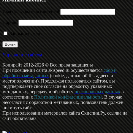
Имя пользователя или email
Пароль
Запомнить меня
Управление сайтом
Копирайт 2012-2026 © Все права защищены
При посещении сайта skispeed.ru осуществляется
сбор и
обработка метаданных
(cookie, данные об IP - адресе и
местоположении). Продолжая пользоваться сайтом, вы
подтверждаете свое согласие на обработку указанных
метаданных, передачу и обработку
персональных данных
в
соответствии с
Политикой конфиденциальности
. В случае
несогласия с обработкой метаданных, пользователь должен
покинуть сайт.
При использовании материалов сайта
Скиспид.Ру
, ссылка на
сайт обязательна