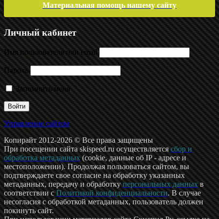
Материальная помощь нашему сайту
Личный кабинет
Имя пользователя или email
Пароль
Запомнить меня
Управление сайтом
Копирайт 2012-2026 © Все права защищены
При посещении сайта skispeed.ru осуществляется
сбор и
обработка метаданных
(cookie, данные об IP - адресе и
местоположении). Продолжая пользоваться сайтом, вы
подтверждаете свое согласие на обработку указанных
метаданных, передачу и обработку
персональных данных
в
соответствии с
Политикой конфиденциальности
. В случае
несогласия с обработкой метаданных, пользователь должен
покинуть сайт.