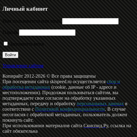
Личный кабинет
Имя пользователя или email
Пароль
Запомнить меня
Управление сайтом
Копирайт 2012-2026 © Все права защищены
При посещении сайта skispeed.ru осуществляется
сбор и
обработка метаданных
(cookie, данные об IP - адресе и
местоположении). Продолжая пользоваться сайтом, вы
подтверждаете свое согласие на обработку указанных
метаданных, передачу и обработку
персональных данных
в
соответствии с
Политикой конфиденциальности
. В случае
несогласия с обработкой метаданных, пользователь должен
покинуть сайт.
При использовании материалов сайта
Скиспид.Ру
, ссылка на
сайт обязательна