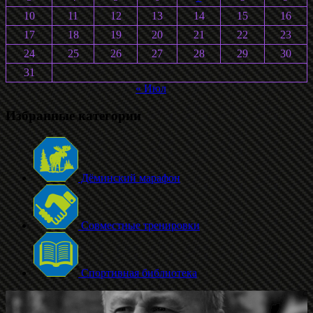
2026
10
11
12
13
14
15
16
17
18
19
20
21
22
23
24
25
26
27
28
29
30
31
« Июл
Избранные категории
Дёминский марафон
Совместные тренировки
Спортивная библиотека