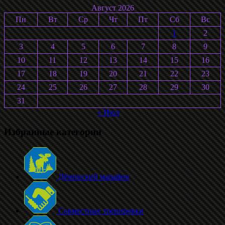
Август 2026
полумарафон
2026
Пн
Вт
Ср
Чт
Пт
Сб
Вс
1
2
3
4
5
6
7
8
9
10
11
12
13
14
15
16
17
18
19
20
21
22
23
24
25
26
27
28
29
30
31
« Июл
Избранные категории
Дёминский марафон
Совместные тренировки