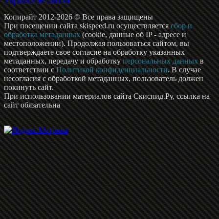
Управление сайтом
Копирайт 2012-2026 © Все права защищены
При посещении сайта skispeed.ru осуществляется
сбор и
обработка метаданных
(cookie, данные об IP - адресе и
местоположении). Продолжая пользоваться сайтом, вы
подтверждаете свое согласие на обработку указанных
метаданных, передачу и обработку
персональных данных
в
соответствии с
Политикой конфиденциальности
. В случае
несогласия с обработкой метаданных, пользователь должен
покинуть сайт.
При использовании материалов сайта
Скиспид.Ру
, ссылка на
сайт обязательна