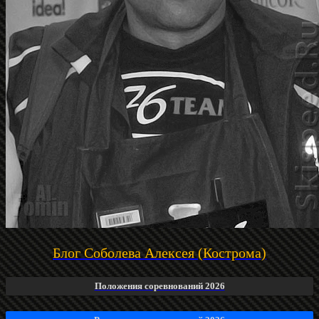
Блог Соболева Алексея (Кострома)
Положения соревнований 2026