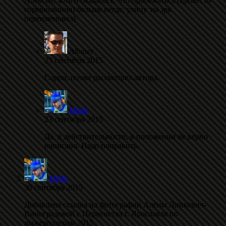
Алексей, хоть и оказалось, что пробежаться (провести
соревнования) больше негде, улицу ты зря
переименовал)
Albuser
23 сентября 2015
Сорри, позже рассмотрел автора.
Minfo
23 сентября 2015
Да, в действительности, в положении не верно
написано. Надо поправить.
Minfo
30 сентября 2015
Добавлена ссылка на фотографии Алёны Линкевич-
Виноградовой с Первенства г. Ярославля по
лыжероллерам 2015.