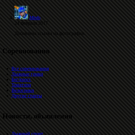
Minfo
24 февраля 2017
Добавлена ссылка на фотографии.
Соревнования
Все соревнования
Лыжные гонки
Бег/кросс
Триатлон
Велогонки
Другие старты
Новости, объявления
Лыжный спорт