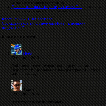
забегов в России «Russian Urban Trail S...
Даблполлинг на лыжероллерах памяти С....
—
Открытые
соревнования Ивановской областина лыжероллерах....
Кросс наций 2015 в Ярославле
Обсуждение статьи. От полумарафона – к полному
недоумению?
6 комментариев
Minfo
22 сентября 2015
Добавлены итоговые протоколы с результатами
Первенства г. Ярославля по лыжероллерам 2015 среди
2001 — 1996 г.р.
Albuser
23 сентября 2015
«на Которосльной набежежной»