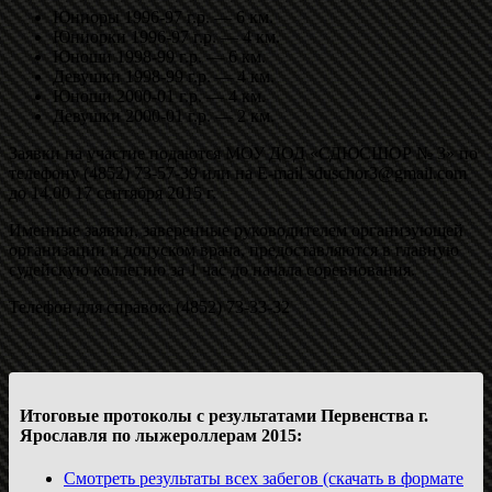
Юниоры 1996-97 г.р. — 6 км.
Юниорки 1996-97 г.р. — 4 км.
Юноши 1998-99 г.р. — 6 км.
Девушки 1998-99 г.р. — 4 км.
Юноши 2000-01 г.р. — 4 км.
Девушки 2000-01 г.р. — 2 км.
Заявки на участие подаются МОУ ДОД «СДЮСШОР № 3» по
телефону (4852) 73-57-39 или на E-mail sduschor3@gmail.com
до 14.00 17 сентября 2015 г.
Именные заявки, заверенные руководителем организующей
организации и допуском врача, предоставляются в главную
судейскую коллегию за 1 час до начала соревнования.
Телефон для справок: (4852) 73-33-32
Итоговые протоколы с результатами Первенства г.
Ярославля по лыжероллерам 2015:
Смотреть результаты всех забегов (скачать в формате