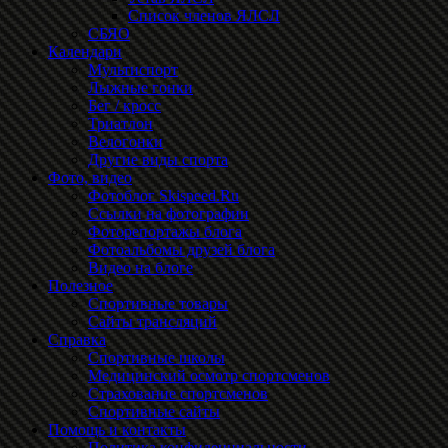
Список членов ЯЛСЛ
СБЯО
Календари
Мультиспорт
Лыжные гонки
Бег / кросс
Триатлон
Велогонки
Другие виды спорта
Фото, видео
Фотоблог Skispeed.Ru
Ссылки на фотографии
Фоторепортажы блога
Фотоальбомы друзей блога
Видео на блоге
Полезное
Спортивные товары
Сайты трансляций
Справка
Спортивные школы
Медицинский осмотр спортсменов
Страхование спортсменов
Спортивные сайты
Помощь и контакты
Политика конфиденциальности