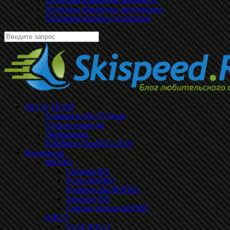
Политика обработки метаданных
Пользовательское соглашение
SKI 76 TEAM
О команде Ski 76 Team
Список команды
Экипировка
КЛБМатч ПроБЕГа 2019
Федерации
ФЛГЯО
Сборная ЯО
Устав ФЛГЯО
Руководство ФЛГЯО
Тренеры ЯО
Список членов ФЛГЯО
ЯЛСЛ
Устав ЯЛСЛ