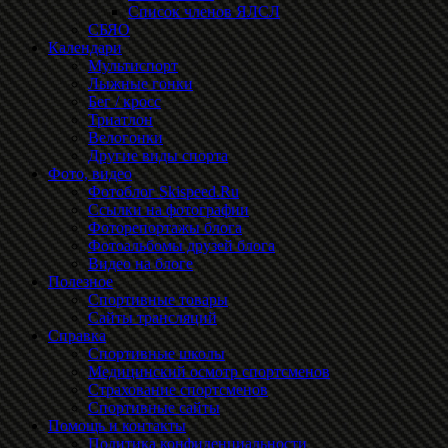
Список членов ЯЛСЛ
СБЯО
Календари
Мультиспорт
Лыжные гонки
Бег / кросс
Триатлон
Велогонки
Другие виды спорта
Фото, видео
Фотоблог Skispeed.Ru
Ссылки на фотографии
Фоторепортажы блога
Фотоальбомы друзей блога
Видео на блоге
Полезное
Спортивные товары
Сайты трансляций
Справка
Спортивные школы
Медицинский осмотр спортсменов
Страхование спортсменов
Спортивные сайты
Помощь и контакты
Политика конфиденциальности