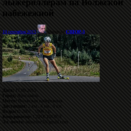
лыжероллерам на Волжской
набежежной
10 сентября 2015
Написал
СШОР-3
Дата:
17.09.2015
Город:
Ярославль
Место:
Волжская набережная
Дистанция:
2 км., 4 км., 6 км.
Возраст:
2001 - 1996 г.р.
Координатор:
СДЮСШОР-3
Эл. почта:
sduschor3@gmail.com