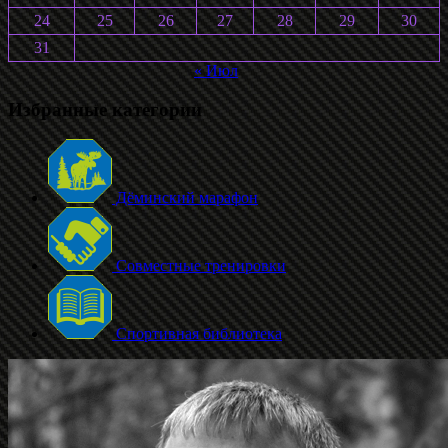
24
25
26
27
28
29
30
31
« Июл
Избранные категории
Дёминский марафон
Совместные тренировки
Спортивная библиотека