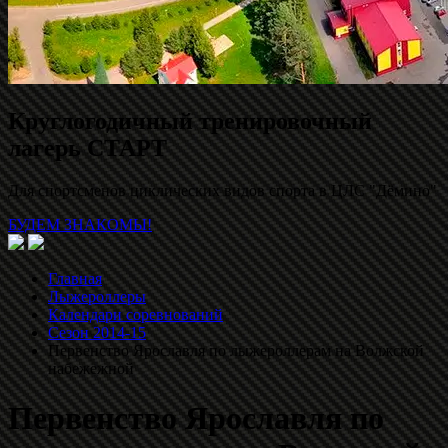
Круглогодичный тренировочный
лагерь СТАРТ
Для спортсменов циклических видов спорта в ЦЛС "Дёмино"
БУДЕМ ЗНАКОМЫ!
Главная
Лыжероллеры
Календари соревнований
Сезон 2014-15
Первенство Ярославля по лыжероллерам на Волжской
набежежной
Первенство Ярославля по