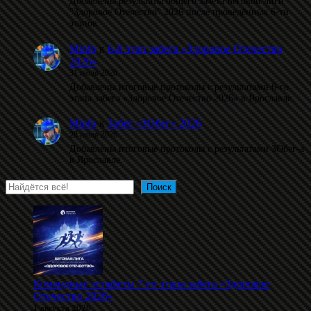
Добавлены результаты общего зачета Беговой лиги
"Здоровое Отечество" 2026 после проведённых 6-ти
этапов.
Minfo
к
6-й этап забега «Здоровое Отечество
2026»
31 июля 2026
Добавлены итоговые протоколы с результатами 6-го
этапа забега «Здоровое Отечество 2026» в Ярославле.
Minfo
к
Забег «ЗОбег» 2026
28 июля 2026
Добавлены итоговые протоколы с результатами ЗОбег-а
в Ярославле.
Поиск
Поиск
Командные эстафеты 7-го этапа забега «Здоровое
Отечество 2026»
1 августа 2026