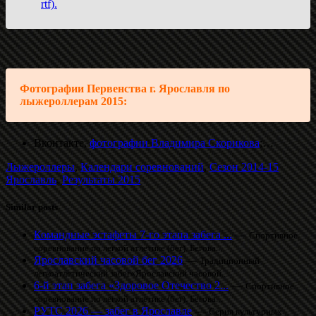
rtf).
Фотографии Первенства г. Ярославля по
лыжероллерам 2015:
Вконтакте,
фотографии Владимира Скорикова
;…
Лыжероллеры
,
Календари соревнований
,
Сезон 2014-15
Ярославль
,
Результаты 2015
Similar posts
Командные эстафеты 7-го этапа забега ...
—
Спортивное
соревнование по легкой атлетике (бег). Бегова...
Ярославский часовой бег 2026
—
Традиционный
легкоатлетический забег«Ярославский часовой...
6-й этап забега «Здоровое Отечество 2...
—
Спортивное
соревнование по легкой атлетике (бег). Бегова...
РУТС 2026 — забег в Ярославле
—
Серия культурных