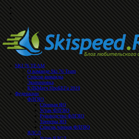
SKI 76 TEAM
О команде Ski 76 Team
Список команды
Экипировка
КЛБМатч ПроБЕГа 2019
Федерации
ФЛГЯО
Сборная ЯО
Устав ФЛГЯО
Руководство ФЛГЯО
Тренеры ЯО
Список членов ФЛГЯО
ЯЛСЛ
Устав ЯЛСЛ