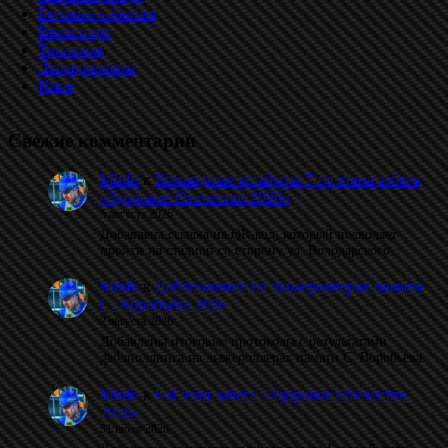
Беговые события
Велоспорт
Триатлон
Лыжероллеры
Иное
Свежие комментарии
Minfo
к
Командные эстафеты 7-го этапа забега
«Здоровое Отечество 2026»
5 августа 2026
Добавлена ссылка на QR-код, который позволяет
пройти на стадион со сторону ул. Володарского.
Minfo
к
Даблполлинг на лыжероллерах памяти
С. Воробьёва 2026
2 августа 2026
Добавлены итоговые протоколы с результатами
даблполлинга на лыжероллерах памяти С. Воробьёва.
Minfo
к
6-й этап забега «Здоровое Отечество
2026»
31 июля 2026