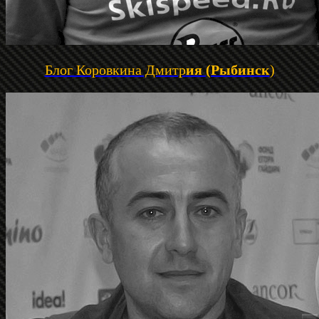
Блог Коровкина Дмитр
ия (Рыбинск
)