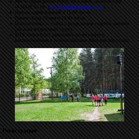
Место проведения: город Ярославль, лыжная база
«СШОР № 19» (
ул. 3-я Яковлевская, д. 31
)
Начало соревнований в 11.00 часов.
Время сбора 15 мая в 10.00 часов.
Парная гонка — гонка с раздельным стартом, парами
для всех возрастных групп.
МТБ гонка будет проходить по мотокругу,
расположенном в лесном массиве Яковлевского бора.
Регистрация