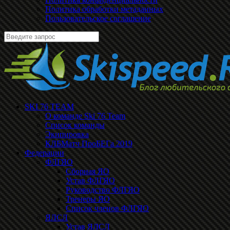
Политика обработки метаданных
Пользовательское соглашение
SKI 76 TEAM
О команде Ski 76 Team
Список команды
Экипировка
КЛБМатч ПроБЕГа 2019
Федерации
ФЛГЯО
Сборная ЯО
Устав ФЛГЯО
Руководство ФЛГЯО
Тренеры ЯО
Список членов ФЛГЯО
ЯЛСЛ
Устав ЯЛСЛ