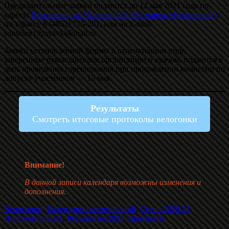
Предварительные заявки подаются до 12 мая 2021 года по
адресу:
Ярославль, ул. Чкалова, 20а (л/а манеж «Ярославль»)
,
по т/факсу 8 (4852) 715-201, или на E-mail:
sduschor19zayavki@mail.ru
Заявки установленной формы в отпечатанном виде,
заверенные руководителем организации и врачом, подаются в
день проведения соревнования при прохождении комиссии по
допуску участников — 15 мая.
Результаты
Смотреть итоговые протоколы велогонки
Внимание!
В данной записи календаря возможны изменения и
дополнения.
Велогонки
,
Календари соревнований
,
Сезон 2020-21
Положения 2021
,
Результаты 2021
,
Ярославль