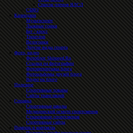
Список членов ЯЛСЛ
СБЯО
Календари
Мультиспорт
Лыжные гонки
Бег / кросс
Триатлон
Велогонки
Другие виды спорта
Фото, видео
Фотоблог Skispeed.Ru
Ссылки на фотографии
Фоторепортажы блога
Фотоальбомы друзей блога
Видео на блоге
Полезное
Спортивные товары
Сайты трансляций
Справка
Спортивные школы
Медицинский осмотр спортсменов
Страхование спортсменов
Спортивные сайты
Помощь и контакты
Политика конфиденциальности