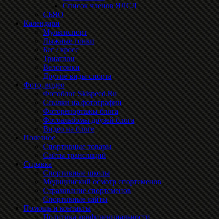
Список членов ЯЛСЛ
СБЯО
Календари
Мультиспорт
Лыжные гонки
Бег / кросс
Триатлон
Велогонки
Другие виды спорта
Фото, видео
Фотоблог Skispeed.Ru
Ссылки на фотографии
Фоторепортажы блога
Фотоальбомы друзей блога
Видео на блоге
Полезное
Спортивные товары
Сайты трансляций
Справка
Спортивные школы
Медицинский осмотр спортсменов
Страхование спортсменов
Спортивные сайты
Помощь и контакты
Политика конфиденциальности