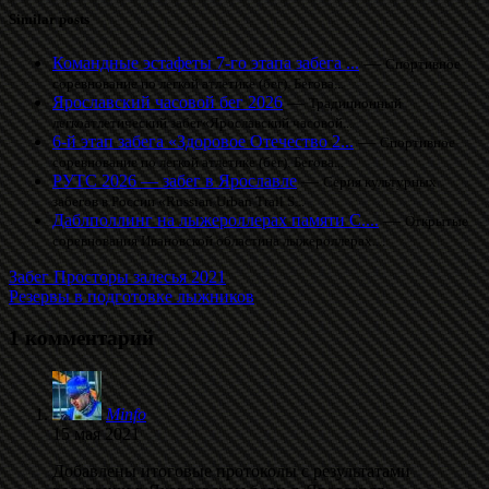
Similar posts
Командные эстафеты 7-го этапа забега ...
—
Спортивное
соревнование по легкой атлетике (бег). Бегова...
Ярославский часовой бег 2026
—
Традиционный
легкоатлетический забег«Ярославский часовой...
6-й этап забега «Здоровое Отечество 2...
—
Спортивное
соревнование по легкой атлетике (бег). Бегова...
РУТС 2026 — забег в Ярославле
—
Серия культурных
забегов в России «Russian Urban Trail S...
Даблполлинг на лыжероллерах памяти С....
—
Открытые
соревнования Ивановской областина лыжероллерах....
Забег Просторы залесья 2021
Резервы в подготовке лыжников
1 комментарий
Minfo
15 мая 2021
Добавлены итоговые протоколы с результатами