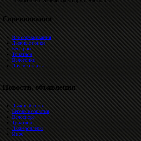
велогонки в Яковлевском бору, г. Ярославля.
Соревнования
Все соревнования
Лыжные гонки
Бег/кросс
Триатлон
Велогонки
Другие старты
Новости, объявления
Лыжный спорт
Беговые события
Велоспорт
Триатлон
Лыжероллеры
Иное