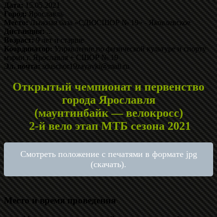
Дата:
15.05.2021
Город:
Ярославль
Место:
Лыжная база «СДЮСШОР № 19» - Яковлевское
Дистанция:
...
Возраст:
9 лет и старше
Координатор:
Управление по физической культуре и спорту
мэрии г. Ярославля + СШОР № 19
Эл. почта:
sduschor19zayavki@mail.ru
Открытый чемпионат и первенство
города Ярославля
(маунтинбайк — велокросс)
2-й вело этап МТБ сезона 2021
Смотреть положение с печатями в формате jpg
(скачать).
Место и время проведения