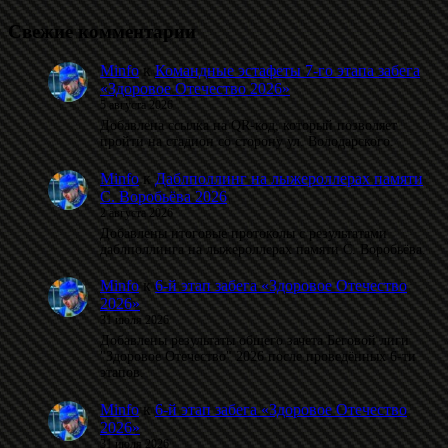
Свежие комментарии
Minfo
к
Командные эстафеты 7-го этапа забега
«Здоровое Отечество 2026»
5 августа 2026
Добавлена ссылка на QR-код, который позволяет
пройти на стадион со сторону ул. Володарского.
Minfo
к
Даблполлинг на лыжероллерах памяти
С. Воробьёва 2026
2 августа 2026
Добавлены итоговые протоколы с результатами
даблполлинга на лыжероллерах памяти С. Воробьёва.
Minfo
к
6-й этап забега «Здоровое Отечество
2026»
31 июля 2026
Добавлены результаты общего зачета Беговой лиги
"Здоровое Отечество" 2026 после проведённых 6-ти
этапов.
Minfo
к
6-й этап забега «Здоровое Отечество
2026»
31 июля 2026