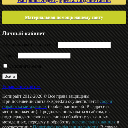
Настройка Яндекс.Директа. Создание сайтов
Материальная помощь нашему сайту
Личный кабинет
Имя пользователя или email
Пароль
Запомнить меня
Управление сайтом
Копирайт 2012-2026 © Все права защищены
При посещении сайта skispeed.ru осуществляется
сбор и
обработка метаданных
(cookie, данные об IP - адресе и
местоположении). Продолжая пользоваться сайтом, вы
подтверждаете свое согласие на обработку указанных
метаданных, передачу и обработку
персональных данных
в
соответствии с
Политикой конфиденциальности
. В случае