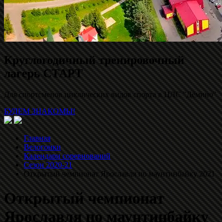
Круглогодичный тренировочный
лагерь СТАРТ
Для спортсменов циклических видов спорта в ЦЛС "Дёмино"
БУДЕМ ЗНАКОМЫ!
Главная
Велогонки
Календари соревнований
Сезон 2020-21
Открытый чемпионат Ярославля по маунтинбайку 2021
Открытый чемпионат
Ярославля по маунтинбайку