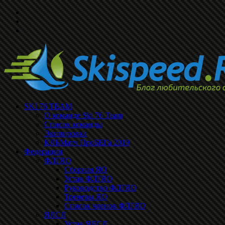
SKI 76 TEAM
О команде Ski 76 Team
Список команды
Экипировка
КЛБМатч ПроБЕГа 2019
Федерации
ФЛГЯО
Сборная ЯО
Устав ФЛГЯО
Руководство ФЛГЯО
Тренеры ЯО
Список членов ФЛГЯО
ЯЛСЛ
Устав ЯЛСЛ