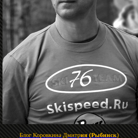
Блог Коровкина Дмитр
ия (Рыбинск
)