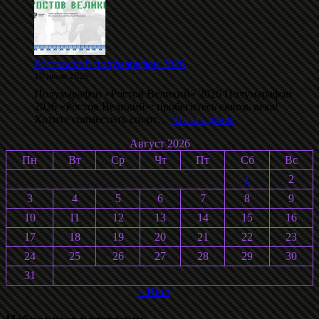
лыжероллерах
памяти
С.
Воробьёва
2026
Ростовский полумарафон 2026
10 июля 2026
Полумарафон «Ростов Великий» 2026 Полумарафон
2026 «Ростов Великий»: пробегитесь сквозь века!
:
Хотите совместить спорт…
Читать далее
Ростовский
Август 2026
полумарафон
2026
Пн
Вт
Ср
Чт
Пт
Сб
Вс
1
2
3
4
5
6
7
8
9
10
11
12
13
14
15
16
17
18
19
20
21
22
23
24
25
26
27
28
29
30
31
« Июл