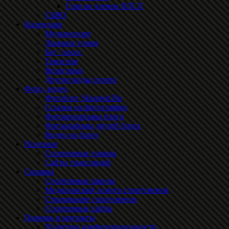
Список членов ЯЛСЛ
СБЯО
Календари
Мультиспорт
Лыжные гонки
Бег / кросс
Триатлон
Велогонки
Другие виды спорта
Фото, видео
Фотоблог Skispeed.Ru
Ссылки на фотографии
Фоторепортажы блога
Фотоальбомы друзей блога
Видео на блоге
Полезное
Спортивные товары
Сайты трансляций
Справка
Спортивные школы
Медицинский осмотр спортсменов
Страхование спортсменов
Спортивные сайты
Помощь и контакты
Политика конфиденциальности