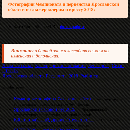
Фотографии Чемпионата и первенства Ярославской
области по лыжероллерам и кроссу 2018:
Фотоблог Skispeed.Ru,
фотографии
;…
Внимание:
в данной записи календаря возможны
изменения и дополнения.
Лыжные гонки
,
Календари соревнований
,
Бег / кросс
,
Сезон
2017-18
Ярославская область
,
Результаты 2018
,
Рыбинск
Similar posts
Командные эстафеты 7-го этапа забега ...
—
Спортивное
соревнование по легкой атлетике (бег). Бегова...
Ярославский часовой бег 2026
—
Традиционный
легкоатлетический забег«Ярославский часовой...
6-й этап забега «Здоровое Отечество 2...
—
Спортивное
соревнование по легкой атлетике (бег). Бегова...