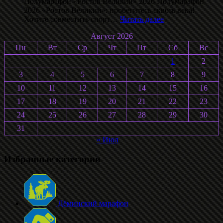
Полумарафон «Ростов Великий» 2026 Полумарафон
2026 «Ростов Великий»: пробегитесь сквозь века!
:
Хотите совместить спорт…
Читать далее
Ростовский
Август 2026
полумарафон
2026
Пн
Вт
Ср
Чт
Пт
Сб
Вс
1
2
3
4
5
6
7
8
9
10
11
12
13
14
15
16
17
18
19
20
21
22
23
24
25
26
27
28
29
30
31
« Июл
Избранные категории
Дёминский марафон