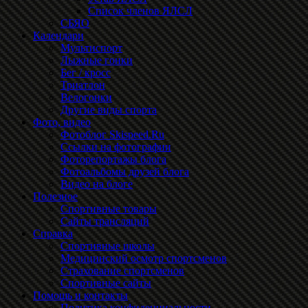
Список членов ЯЛСЛ
СБЯО
Календари
Мультиспорт
Лыжные гонки
Бег / кросс
Триатлон
Велогонки
Другие виды спорта
Фото, видео
Фотоблог Skispeed.Ru
Ссылки на фотографии
Фоторепортажы блога
Фотоальбомы друзей блога
Видео на блоге
Полезное
Спортивные товары
Сайты трансляций
Справка
Спортивные школы
Медицинский осмотр спортсменов
Страхование спортсменов
Спортивные сайты
Помощь и контакты
Политика конфиденциальности