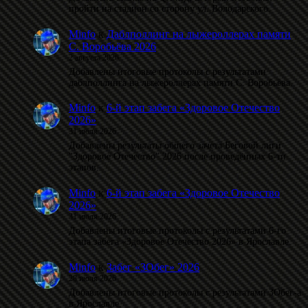
пройти на стадион со сторону ул. Володарского.
Minfo
к
Даблполлинг на лыжероллерах памяти
С. Воробьёва 2026
2 августа 2026
Добавлены итоговые протоколы с результатами
даблполлинга на лыжероллерах памяти С. Воробьёва.
Minfo
к
6-й этап забега «Здоровое Отечество
2026»
31 июля 2026
Добавлены результаты общего зачета Беговой лиги
"Здоровое Отечество" 2026 после проведённых 6-ти
этапов.
Minfo
к
6-й этап забега «Здоровое Отечество
2026»
31 июля 2026
Добавлены итоговые протоколы с результатами 6-го
этапа забега «Здоровое Отечество 2026» в Ярославле.
Minfo
к
Забег «ЗОбег» 2026
28 июля 2026
Добавлены итоговые протоколы с результатами ЗОбег-а
в Ярославле.