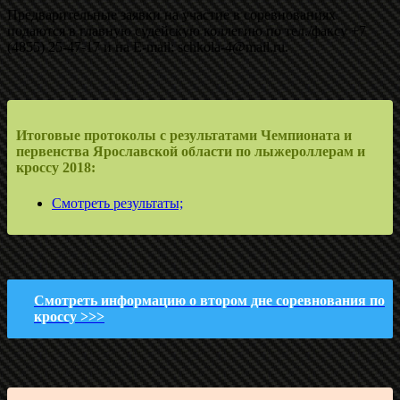
Предварительные заявки на участие в соревнованиях
подаются в главную судейскую коллегию по тел./факсу +7
(4855) 25-47-17 и на E-mail: schkola-4@mail.ru.
Итоговые протоколы с результатами Чемпионата и
первенства Ярославской области по лыжероллерам и
кроссу 2018:
Смотреть результаты;
Смотреть информацию о втором дне соревнования по
кроссу >>>