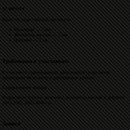
12 августа
Кросс по пересечённой местности.
Мужчины — 5 км.
Женщины, юноши — 3 км.
Девушки — 2 км.
Требования к участникам
К участию в соревнованиях допускаются спортсмены,
прошедшие медосмотр и допушенные врачом.
Соревнования личные.
Возрастные группы: мужчины, женщины, юноши и девушки
2001-2002, 2003-2004 г.р.
Заявки