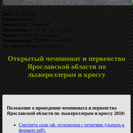
Дата:
11.08.2018
Город:
Рыбинск
Место:
ЦЛС "Демино"
Дистанция:
от 4,4 км. до 11,25 км.
Возраст:
2004 г.р. и старше
Координатор:
СШОР-4 и ФЛГЯО
Эл. почта:
schkola-4@mail.ru
Открытый чемпионат и первенство
Ярославской области по
лыжероллерам и кроссу
Положение о проведении чемпионата и первенства
Ярославской области по лыжероллерам и кроссу 2018:
Смотреть скан оф. положения с печатями (скачать в
формате pdf).