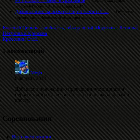
РУТС 2026 — забег в Ярославле
—
Серия культурных
забегов в России «Russian Urban Trail S...
Даблполлинг на лыжероллерах памяти С....
—
Открытые
соревнования Ивановской областина лыжероллерах....
Евгений Цепков – любитель, обыгравший Морилова, Легкова,
Петухова и Крюкова
Кроссовки Craft.
1 комментарий
Minfo
8 августа 2018
Добавлено положение о проведении чемпионата и
первенства Ярославской области по лыжероллерам и
кроссу.
Соревнования
Все соревнования