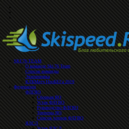
SKI 76 TEAM
О команде Ski 76 Team
Список команды
Экипировка
КЛБМатч ПроБЕГа 2019
Федерации
ФЛГЯО
Сборная ЯО
Устав ФЛГЯО
Руководство ФЛГЯО
Тренеры ЯО
Список членов ФЛГЯО
ЯЛСЛ
Устав ЯЛСЛ