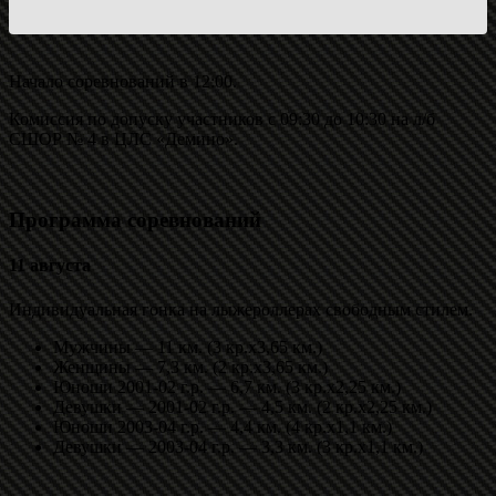
Начало соревнований в 12:00.
Комиссия по допуску участников с 09:30 до 10:30 на л/б
СШОР № 4 в ЦЛС «Демино».
Программа соревнований
11 августа
Индивидуальная гонка на лыжероллерах свободным стилем.
Мужчины — 11 км. (3 кр.х3,65 км.)
Женщины — 7,3 км. (2 кр.х3,65 км.)
Юноши 2001-02 г.р. — 6,7 км. (3 кр.х2,25 км.)
Девушки — 2001-02 г.р. — 4,5 км. (2 кр.х2,25 км.)
Юноши 2003-04 г.р. — 4,4 км. (4 кр.х1,1 км.)
Девушки — 2003-04 г.р. — 3,3 км. (3 кр.х1,1 км.)