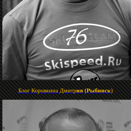
Блог Коровкина Дмитр
ия (Рыбинск
)