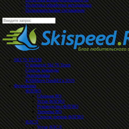
Политика обработки метаданных
Пользовательское соглашение
SKI 76 TEAM
О команде Ski 76 Team
Список команды
Экипировка
КЛБМатч ПроБЕГа 2019
Федерации
ФЛГЯО
Сборная ЯО
Устав ФЛГЯО
Руководство ФЛГЯО
Тренеры ЯО
Список членов ФЛГЯО
ЯЛСЛ
Устав ЯЛСЛ