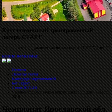
Круглогодичный тренировочный
лагерь СТАРТ
Для спортсменов циклических видов спорта в ЦЛС "Дёмино"
БУДЕМ ЗНАКОМЫ!
Главная
Лыжные гонки
Календари соревнований
Бег / кросс
Сезон 2017-18
Чемпионат Ярославской обл. по лыжероллерам и кроссу
2018
Чемпионат Ярославской обл.