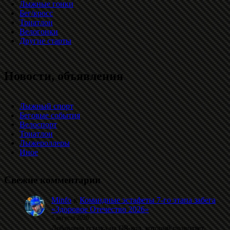
Лыжные гонки
Бег/кросс
Триатлон
Велогонки
Другие старты
Новости, объявления
Лыжный спорт
Беговые события
Велоспорт
Триатлон
Лыжероллеры
Иное
Свежие комментарии
Minfo
к
Командные эстафеты 7-го этапа забега
«Здоровое Отечество 2026»
5 августа 2026
Добавлена ссылка на QR-код, который позволяет