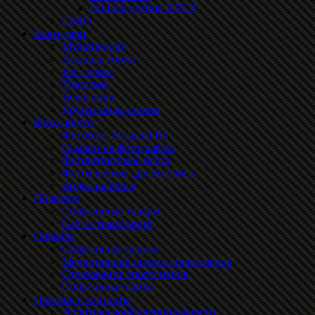
Список членов ЯЛСЛ
СБЯО
Календари
Мультиспорт
Лыжные гонки
Бег / кросс
Триатлон
Велогонки
Другие виды спорта
Фото, видео
Фотоблог Skispeed.Ru
Ссылки на фотографии
Фоторепортажы блога
Фотоальбомы друзей блога
Видео на блоге
Полезное
Спортивные товары
Сайты трансляций
Справка
Спортивные школы
Медицинский осмотр спортсменов
Страхование спортсменов
Спортивные сайты
Помощь и контакты
Политика конфиденциальности