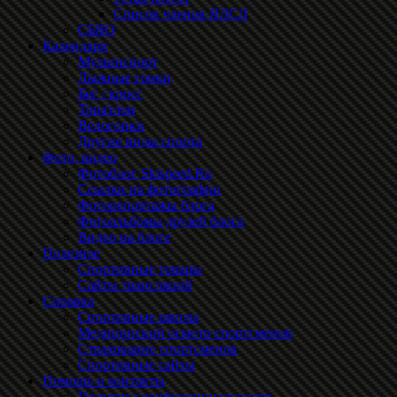
Список членов ЯЛСЛ
СБЯО
Календари
Мультиспорт
Лыжные гонки
Бег / кросс
Триатлон
Велогонки
Другие виды спорта
Фото, видео
Фотоблог Skispeed.Ru
Ссылки на фотографии
Фоторепортажы блога
Фотоальбомы друзей блога
Видео на блоге
Полезное
Спортивные товары
Сайты трансляций
Справка
Спортивные школы
Медицинский осмотр спортсменов
Страхование спортсменов
Спортивные сайты
Помощь и контакты
Политика конфиденциальности