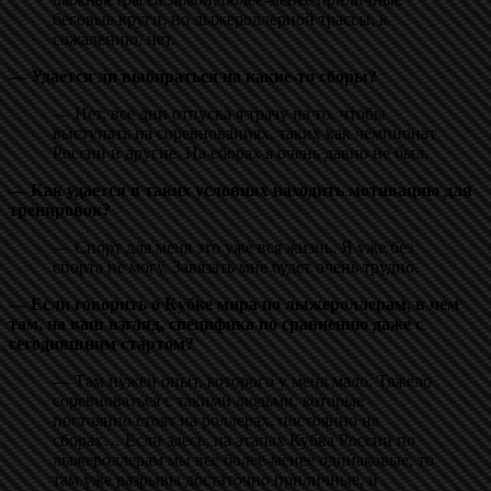
беговые круги, но лыжероллерной трассы, к
сожалению, нет.
— Удается ли выбираться на какие-то сборы?
— Нет, все дни отпуска я трачу на то, чтобы
выступать на соревнованиях, таких как чемпионат
России и другие. На сборах я очень давно не был.
— Как удается в таких условиях находить мотивацию для
тренировок?
— Спорт для меня это уже вся жизнь. Я уже без
спорта не могу. Завязать мне будет очень трудно.
— Если говорить о Кубке мира по лыжероллерам, в чем
там, на ваш взгляд, специфика по сравнению даже с
сегодняшним стартом?
— Там нужен опыт, которого у меня мало. Тяжело
соревноваться с такими людьми, которые
постоянно стоят на роллерах, постоянно на
сборах… Если здесь, на этапах Кубка России по
лыжероллерам мы все более-менее одинаковые, то
там уже разрывы достаточно приличные, и