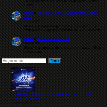
"Здоровое Отечество" 2026 после проведённых 6-ти
этапов.
Minfo
к
6-й этап забега «Здоровое Отечество
2026»
31 июля 2026
Добавлены итоговые протоколы с результатами 6-го
этапа забега «Здоровое Отечество 2026» в Ярославле.
Minfo
к
Забег «ЗОбег» 2026
28 июля 2026
Добавлены итоговые протоколы с результатами ЗОбег-а
в Ярославле.
Поиск
Поиск
Командные эстафеты 7-го этапа забега «Здоровое
Отечество 2026»
1 августа 2026