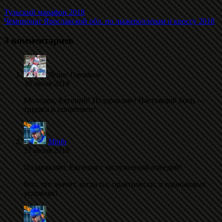
Тульский марафон 2018
Чемпионат Ярославской обл. по лыжероллерам и кроссу 2018
3 комментариев
Денис Городнов
30 июля 2018
Молодец, Евгений! Поздравляю! Настоящий боец —
трудяга и спортсмен!
Minfo
31 июля 2018
Поздравляю, Евгения с заслуженной победой!
Вот, что значит, когда ты, практически, в одинаковых
условиях!