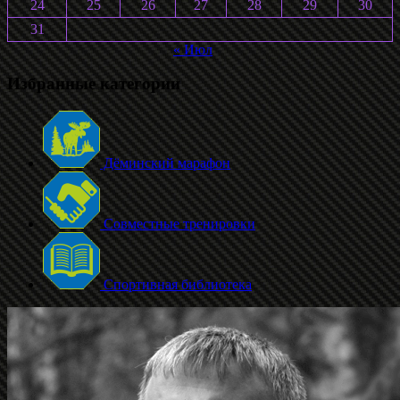
24
25
26
27
28
29
30
31
« Июл
Избранные категории
Дёминский марафон
Совместные тренировки
Спортивная библиотека