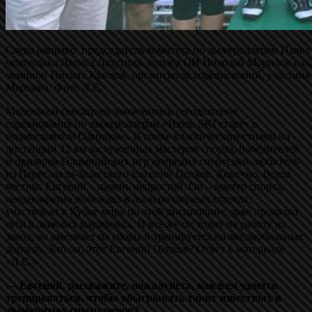
Слева направо: председатель комитета по лыжероллерам Павел
чемпионка Лариса Лазутина, призер ОИ Николай Морилов с с
чемпион Никита Крюков, организатор соревнований, участник
Марцива. Фото Л.С.
Маленькой сенсацией закончились сегодняшние
соревнования по лыжероллерам «Июль SKI старт» в
подмосковном Одинцово. В гонке классическим стилем на
дистанции 12 км заслуженных мастеров спорта, победителей
и призеров Олимпийских игр опередил спортсмен-любитель
из Переславля-Залесского Евгений Цепков. Конечно, будем
честны, Евгений – парень непростой. Он – мастер спорта,
неоднократно побеждал в лыжероллерных стартах,
участвовал в Кубке мира по этой дисциплине, ярко проявлял
себя в лыжных марафонах. И всё же он ходит на работу на
завод, не выезжает на сборы и тренируется на автомобильных
дорогах. Кто он, этот Евгений Цепков? Ответ в материале
«Л.С.»
— Евгений, расскажите, пожалуйста, как вам удается
тренироваться, чтобы обыгрывать таких известных и
знаменитых спортсменов?