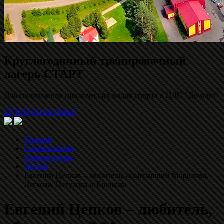
Круглогодичный тренировочный
лагерь СТАРТ
Для спортсменов циклических видов спорта в ЦЛС "Дёмино"
БУДЕМ ЗНАКОМЫ!
Главная
Соревнования
Лыжероллеры
Другое
Евгений Цепков – любитель, обыгравший Морилова,
Легкова, Петухова и Крюкова
Евгений Цепков – любитель,