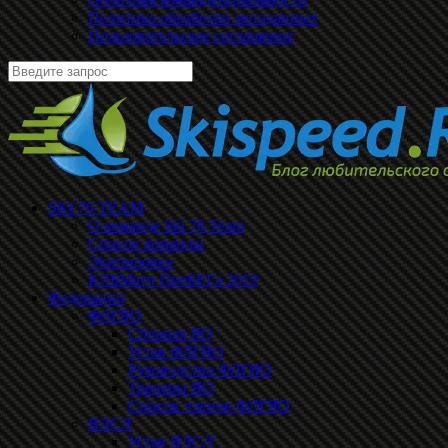
Политика обработки метаданных
Пользовательское соглашение
SKI 76 TEAM
О команде Ski 76 Team
Список команды
Экипировка
КЛБМатч ПроБЕГа 2019
Федерации
ФЛГЯО
Сборная ЯО
Устав ФЛГЯО
Руководство ФЛГЯО
Тренеры ЯО
Список членов ФЛГЯО
ЯЛСЛ
Устав ЯЛСЛ