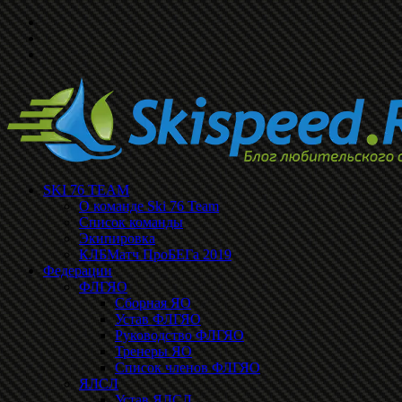
SKI 76 TEAM
О команде Ski 76 Team
Список команды
Экипировка
КЛБМатч ПроБЕГа 2019
Федерации
ФЛГЯО
Сборная ЯО
Устав ФЛГЯО
Руководство ФЛГЯО
Тренеры ЯО
Список членов ФЛГЯО
ЯЛСЛ
Устав ЯЛСЛ