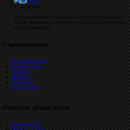
Minfo
31 июля 2018
На соревнование в Одинцова выступал ещё один наш
земляк, Макалюкин Алексей из Рыбинска. Поздравляем
его с 12-м местом!
Соревнования
Все соревнования
Лыжные гонки
Бег/кросс
Триатлон
Велогонки
Другие старты
Новости, объявления
Лыжный спорт
Беговые события