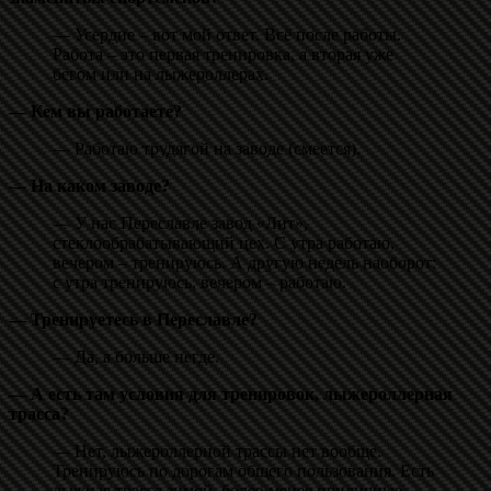
— Усердие – вот мой ответ. Всё после работы.
Работа – это первая тренировка, а вторая уже
бегом или на лыжероллерах.
— Кем вы работаете?
— Работаю трудягой на заводе (смеется).
— На каком заводе?
— У нас Переславле завод «Лит»,
стеклообрабатывающий цех. С утра работаю,
вечером – тренируюсь. А другую недель наоборот:
с утра тренируюсь, вечером – работаю.
— Тренируетесь в Переславле?
— Да, а больше негде.
— А есть там условия для тренировок, лыжероллерная
трасса?
— Нет, лыжероллерной трассы нет вообще.
Тренируюсь по дорогам общего пользования. Есть
лыжная трасса зимой, более-менее приличные