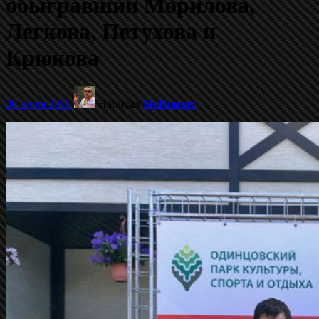
обыгравший Морилова,
Легкова, Петухова и
Крюкова
30 июля 2018
Написал
SkiRunner