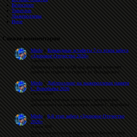
Велоспорт
Триатлон
Лыжероллеры
Иное
Свежие комментарии
Minfo
к
Командные эстафеты 7-го этапа забега
«Здоровое Отечество 2026»
5 августа 2026
Добавлена ссылка на QR-код, который позволяет
пройти на стадион со сторону ул. Володарского.
Minfo
к
Даблполлинг на лыжероллерах памяти
С. Воробьёва 2026
2 августа 2026
Добавлены итоговые протоколы с результатами
даблполлинга на лыжероллерах памяти С. Воробьёва.
Minfo
к
6-й этап забега «Здоровое Отечество
2026»
31 июля 2026
Добавлены результаты общего зачета Беговой лиги