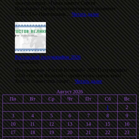
лыжероллерах. «Гонка памяти Сергея
Воробьёва».Пятый этапспортивного движение
:
«СКАЛА» Приглашаем…
Читать далее
Даблполлинг
на
лыжероллерах
памяти
С.
Воробьёва
2026
Ростовский полумарафон 2026
10 июля 2026
Полумарафон «Ростов Великий» 2026 Полумарафон
2026 «Ростов Великий»: пробегитесь сквозь века!
:
Хотите совместить спорт…
Читать далее
Ростовский
Август 2026
полумарафон
2026
Пн
Вт
Ср
Чт
Пт
Сб
Вс
1
2
3
4
5
6
7
8
9
10
11
12
13
14
15
16
17
18
19
20
21
22
23