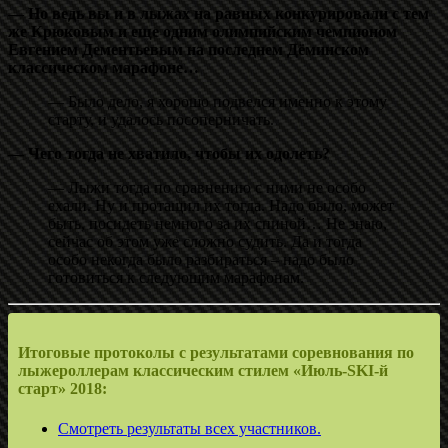
— Но ведь вы и в лыжах на равных конкурировали с тем
же Крюковым и еще одним олимпийским чемпионом
Евгением Дементьевым на последнем Дёминском
классическом марафоне…
— Было дело, я хорошо подвелся именно к этому
старту, и удалось посоперничать.
— Чего тогда не хватило, чтобы их одолеть?
— Лыжи тогда по сравнению с ними не особо
ехали. Ну и протащил их тогда. Надо было, может
быть, посидеть немного за их спиной… Не знаю,
сейчас об этом уже сложно судить. Да и тогда
особо некогда было разбираться – надо было
готовиться к следующим марафонам.
Итоговые протоколы с результатами соревнования по
лыжероллерам классическим стилем «Июль-SKI-й
старт» 2018:
Смотреть результаты всех участников.