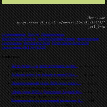
Источник:
https://www.skisport.ru/news/rollerski/94039/?
_utl_t=vk
Соревнования
,
Другое
,
Лыжероллеры
Ярославская область
,
лыжероллерные гонки
,
переславские
спортсмены
,
Результаты 2018
,
Переславль-Залесский
,
спортсмены SKI 76 TEAM
Similar posts
Не то бельё — и забег испорчен: разби...
—
Планируете
выйти на старт и дума...
Асфальт ждёт: где бежать в июне? Гид ...
—
Дорогие
друзья, любители скорости, свежего воздуха и сле...
Лыжероллерный сезон 2026 года: план с...
—
Друзья!
Лыжный сезон подошёл к концу — а это ...
«Царь горы 2025»: Даниловец Андрей Ку...
—
Сочи, 11
октября 2025 года. Накануне в горах Соч...
Конференция по спортивной медицине, р...
—
VIII
Международная конференция проекта «Игра без...