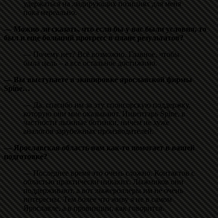
удержаться на лидирующих позициях для меня
пока нереально.
— Можно ли сказать, что если бы у вас были условия, то
был и еще больший прогресс в плане результатов?
— Почему нет? Всё возможно. Главное, чтобы
была цель – а все остальное достижимо.
— Вы выступаете в экипировке ярославской фирмы
Spine…
— Да, спасибо им за эту спонсорскую поддержку,
которую они мне оказывают. Инвентарь Spine, в
частности лыжные ботинки, ничем не хуже
аналогов зарубежных производителей.
— Ярославская область вам как-то помогает в вашей
подготовке?
— Последнее время это очень сложно. Контактов с
областью практически никаких. Лыжников они
поддерживают, а вот лыжероллеры им не очень
интересны. Тем более что живу я не в самом
Ярославле, а в провинции, как говорится.