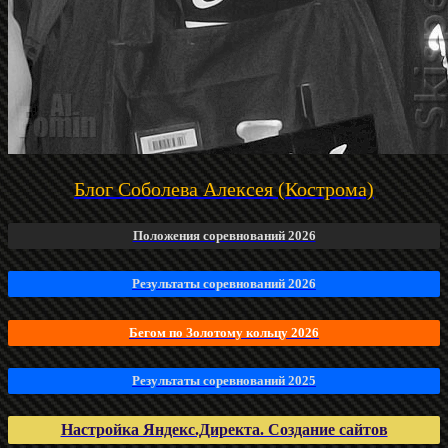
Блог Соболева Алексея (Кострома)
Положения соревнований 2026
Результаты соревнований 2026
Бегом по Золотому кольцу 2026
Результаты соревнований 2025
Настройка Яндекс.Директа. Создание сайтов