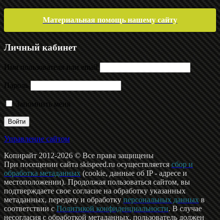
Материальная помощь нашему сайту
Личный кабинет
Имя пользователя или email
Пароль
Запомнить меня
Управление сайтом
Копирайт 2012-2026 © Все права защищены
При посещении сайта skispeed.ru осуществляется
сбор и
обработка метаданных
(cookie, данные об IP - адресе и
местоположении). Продолжая пользоваться сайтом, вы
подтверждаете свое согласие на обработку указанных
метаданных, передачу и обработку
персональных данных
в
соответствии с
Политикой конфиденциальности
. В случае
несогласия с обработкой метаданных, пользователь должен