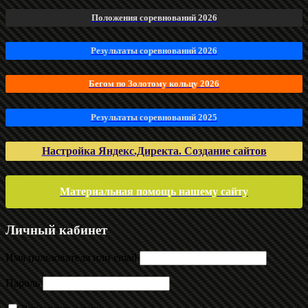
Положения соревнований 2026
Результаты соревнований 2026
Бегом по Золотому кольцу 2026
Результаты соревнований 2025
Настройка Яндекс.Директа. Создание сайтов
Материальная помощь нашему сайту
Личный кабинет
Имя пользователя или email
Пароль