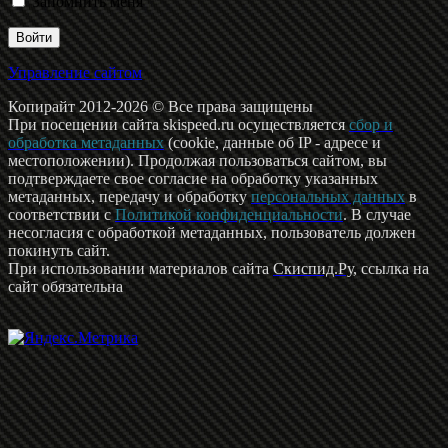
Запомнить меня
Управление сайтом
Копирайт 2012-2026 © Все права защищены
При посещении сайта skispeed.ru осуществляется
сбор и
обработка метаданных
(cookie, данные об IP - адресе и
местоположении). Продолжая пользоваться сайтом, вы
подтверждаете свое согласие на обработку указанных
метаданных, передачу и обработку
персональных данных
в
соответствии с
Политикой конфиденциальности
. В случае
несогласия с обработкой метаданных, пользователь должен
покинуть сайт.
При использовании материалов сайта
Скиспид.Ру
, ссылка на
сайт обязательна