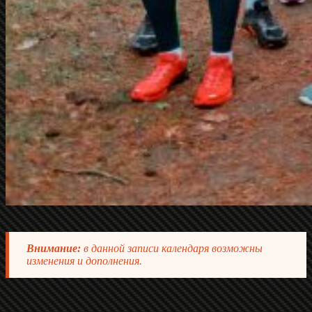
Внимание:
в данной записи календаря возможны
изменения и дополнения.