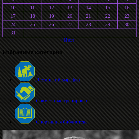
10
11
12
13
14
15
16
17
18
19
20
21
22
23
24
25
26
27
28
29
30
31
« Июл
Избранные категории
Дёминский марафон
Совместные тренировки
Спортивная библиотека