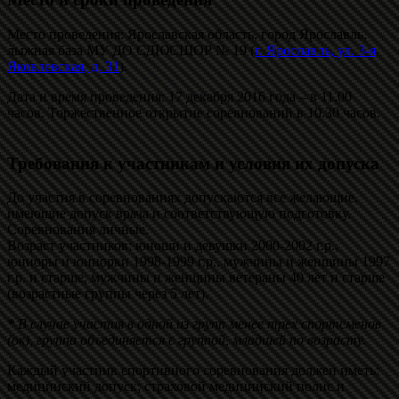
Место проведения: Ярославская область, город Ярославль,
лыжная база МУ ДО СДЮСШОР № 19 (
г. Ярославль, ул. 3-я
Яковлевская, д. 31
).
Дата и время проведения: 17 декабря 2016 года – в 11.00
часов. Торжественное открытие соревнований в 10.30 часов.
Требования к участникам и условия их допуска
До участия в соревнованиях допускаются все желающие,
имеющие допуск врача и соответствующую подготовку.
Соревнования личные.
Возраст участников: юноши и девушки 2000-2002 г.р.,
юниоры и юниорки 1998-1999 г.р., мужчины и женщины 1997
г.р. и старше, мужчины и женщины ветераны 40 лет и старше
(возрастные группы через 5 лет).
*
В случае участия в одной из групп менее трех спортсменов
(ок), группа объединяется с группой, младшей по возрасту.
Каждый участник спортивного соревнования должен иметь:
медицинский допуск; страховой медицинский полис и