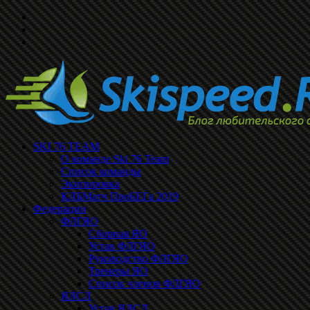
SKI 76 TEAM
О команде Ski 76 Team
Список команды
Экипировка
КЛБМатч ПроБЕГа 2019
Федерации
ФЛГЯО
Сборная ЯО
Устав ФЛГЯО
Руководство ФЛГЯО
Тренеры ЯО
Список членов ФЛГЯО
ЯЛСЛ
Устав ЯЛСЛ