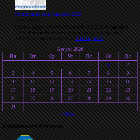
Воробьёва
2026
Ростовский полумарафон 2026
10 июля 2026
Полумарафон «Ростов Великий» 2026 Полумарафон
2026 «Ростов Великий»: пробегитесь сквозь века!
:
Хотите совместить спорт…
Читать далее
Ростовский
Август 2026
полумарафон
2026
Пн
Вт
Ср
Чт
Пт
Сб
Вс
1
2
3
4
5
6
7
8
9
10
11
12
13
14
15
16
17
18
19
20
21
22
23
24
25
26
27
28
29
30
31
« Июл
Избранные категории