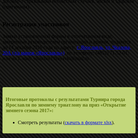
договор о страховании несчастных случаев, жизни и здоровья
(оригиналы).
Регистрация участников
Заявки установленной формы в отпечатанном виде,
заверенные руководителем организации и врачом, подаются
до 14 декабря 2016 года по адресу:
г. Ярославль, ул. Чкалова,
20А (л/а манеж «Ярославль»)
, по телефону: (4852) 71-52-01,
или на E-mail: sduschor19zayavki@mail.ru
Итоговые протоколы с результатами Турнира города
Ярославля по зимнему триатлону на приз «Открытие
зимнего сезона 2017»:
Смотреть результаты (
скачать в формате xlsx
).