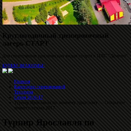
Круглогодичный тренировочный
лагерь СТАРТ
Для спортсменов циклических видов спорта в ЦЛС "Дёмино"
БУДЕМ ЗНАКОМЫ!
Главная
Календари соревнований
Триатлон
Сезон 2016-17
Турнир Ярославля по зимнему триатлону — Открытие
зимнего сезона 2017
Турнир Ярославля по