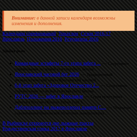
Внимание:
в данной записи календаря возможны
изменения и дополнения.
Календари соревнований
,
Триатлон
,
Сезон 2016-17
Ярославль
,
Положения 2016
,
Результаты 2016
Similar posts
Командные эстафеты 7-го этапа забега ...
—
Спортивное
соревнование по легкой атлетике (бег). Бегова...
Ярославский часовой бег 2026
—
Традиционный
легкоатлетический забег«Ярославский часовой...
6-й этап забега «Здоровое Отечество 2...
—
Спортивное
соревнование по легкой атлетике (бег). Бегова...
РУТС 2026 — забег в Ярославле
—
Серия культурных
забегов в России «Russian Urban Trail S...
Даблполлинг на лыжероллерах памяти С....
—
Открытые
соревнования Ивановской областина лыжероллерах....
В Рыбинске откроются две лыжные трассы
Рождественская гонка 2017 в Ярославле