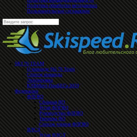
Политика обработки метаданных
Пользовательское соглашение
SKI 76 TEAM
О команде Ski 76 Team
Список команды
Экипировка
КЛБМатч ПроБЕГа 2019
Федерации
ФЛГЯО
Сборная ЯО
Устав ФЛГЯО
Руководство ФЛГЯО
Тренеры ЯО
Список членов ФЛГЯО
ЯЛСЛ
Устав ЯЛСЛ