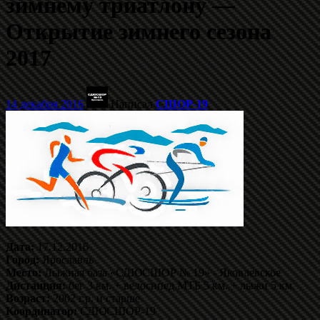
зимнему триатлону —
Открытие зимнего сезона
2017
14 декабря 2016
Написал
СШОР-19
Дата:
17.12.2016
Город:
Ярославль
Место:
Лыжная база «СДЮСШОР № 19» - Яковлевское
Дистанция:
бег 3 км. + велосипед МТБ 5 км. + лыжи 5 км.
Возраст:
2002 г.р. и старше
Координатор:
СДЮСШОР-19