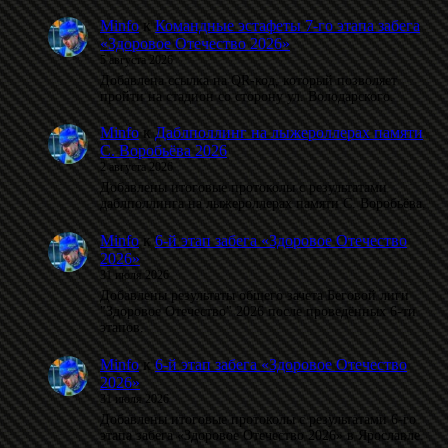
Minfo
к
Командные эстафеты 7-го этапа забега
«Здоровое Отечество 2026»
5 августа 2026
Добавлена ссылка на QR-код, который позволяет
пройти на стадион со сторону ул. Володарского.
Minfo
к
Даблполлинг на лыжероллерах памяти
С. Воробьёва 2026
2 августа 2026
Добавлены итоговые протоколы с результатами
даблполлинга на лыжероллерах памяти С. Воробьёва.
Minfo
к
6-й этап забега «Здоровое Отечество
2026»
31 июля 2026
Добавлены результаты общего зачета Беговой лиги
"Здоровое Отечество" 2026 после проведённых 6-ти
этапов.
Minfo
к
6-й этап забега «Здоровое Отечество
2026»
31 июля 2026
Добавлены итоговые протоколы с результатами 6-го
этапа забега «Здоровое Отечество 2026» в Ярославле.