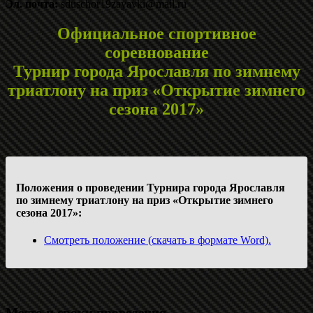
Эл. почта:
sduschor19zayavki@mail.ru
Официальное спортивное
соревнование
Турнир города Ярославля по зимнему
триатлону на приз «Открытие зимнего
сезона 2017»
Положения о проведении Турнира города Ярославля
по зимнему триатлону на приз «Открытие зимнего
сезона 2017»:
Смотреть положение (скачать в формате Word).
Место и сроки проведения