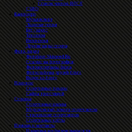
Список членов ЯЛСЛ
СБЯО
Календари
Мультиспорт
Лыжные гонки
Бег / кросс
Триатлон
Велогонки
Другие виды спорта
Фото, видео
Фотоблог Skispeed.Ru
Ссылки на фотографии
Фоторепортажы блога
Фотоальбомы друзей блога
Видео на блоге
Полезное
Спортивные товары
Сайты трансляций
Справка
Спортивные школы
Медицинский осмотр спортсменов
Страхование спортсменов
Спортивные сайты
Помощь и контакты
Политика конфиденциальности