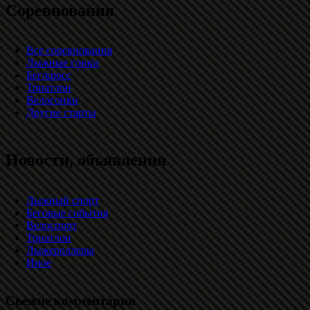
Соревнования
Все соревнования
Лыжные гонки
Бег/кросс
Триатлон
Велогонки
Другие старты
Новости, объявления
Лыжный спорт
Беговые события
Велоспорт
Триатлон
Лыжероллеры
Иное
Свежие комментарии