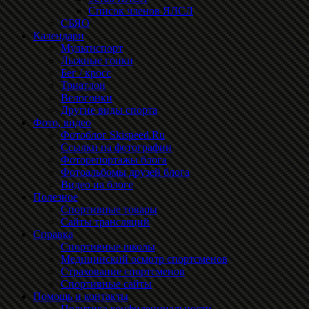
Список членов ЯЛСЛ
СБЯО
Календари
Мультиспорт
Лыжные гонки
Бег / кросс
Триатлон
Велогонки
Другие виды спорта
Фото, видео
Фотоблог Skispeed.Ru
Ссылки на фотографии
Фоторепортажы блога
Фотоальбомы друзей блога
Видео на блоге
Полезное
Спортивные товары
Сайты трансляций
Справка
Спортивные школы
Медицинский осмотр спортсменов
Страхование спортсменов
Спортивные сайты
Помощь и контакты
Политика конфиденциальности